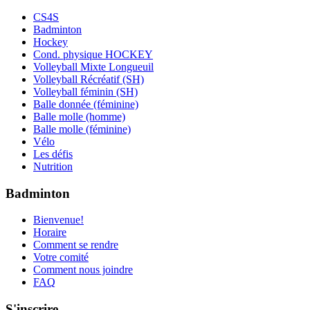
CS4S
Badminton
Hockey
Cond. physique HOCKEY
Volleyball Mixte Longueuil
Volleyball Récréatif (SH)
Volleyball féminin (SH)
Balle donnée (féminine)
Balle molle (homme)
Balle molle (féminine)
Vélo
Les défis
Nutrition
Badminton
Bienvenue!
Horaire
Comment se rendre
Votre comité
Comment nous joindre
FAQ
S'inscrire...